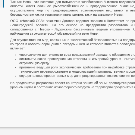
Так как Нева - это источник для питьевого и хозяйственно-бытового водоснаб
области, имеет большое рыбохозяйственное и природоохранное значение
осуществление мер по предотвращению возникновения нештатных и ава
безопасностью как на территории предприятия, так и на акватории Невы.
ООО «Невский ССЗ» заключен Договор водопользования с Комитетом по п
Ленинградской области. На его основе на предприятии разработана «
согласованная с Невско - Ладожским бассейновым водным управлением. С
наблюдения за экологической обстановкой на реке Неве.
Для осуществления мер, связанных с экологической безопасностью на предпр
контроля в области обращения с отходами, целью которого является соблюде
включает:
упорядочение деятельности всех подразделений завода по обращению с о
систематическое проведение мониторинга и измерений уровня негативн
окружающую среду;
признание ведущей роли экологических требований при выработке страт
техническим перевооружением и модернизацией производственных мощн
осуществление превентивных мер для предотвращения возникновения не
На предприятии разработан проект санитарно-защитной зоны: проводится реа
уровнем шума и состоянию атмосферного воздуха на территории предприятия и