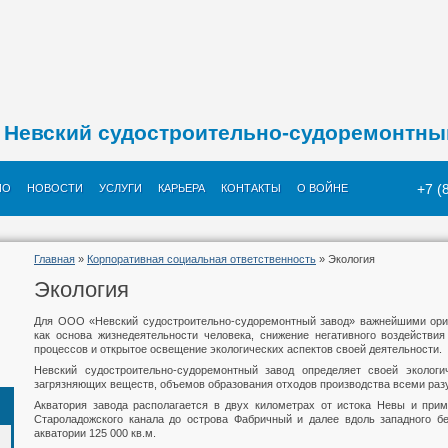
Невский судостроительно-судоремонтны
+7 (
ИО
НОВОСТИ
УСЛУГИ
КАРЬЕРА
КОНТАКТЫ
О ВОЙНЕ
Главная
»
Корпоративная социальная ответственность
» Экология
Экология
Для ООО «Невский судостроительно-судоремонтный завод» важнейшими орие
как основа жизнедеятельности человека, снижение негативного воздейств
процессов и открытое освещение экологических аспектов своей деятельности.
Невский судостроительно-судоремонтный завод определяет своей эколог
загрязняющих веществ, объемов образования отходов производства всеми ра
Акватория завода располагается в двух километрах от истока Невы и прим
Староладожского канала до острова Фабричный и далее вдоль западного б
акватории 125 000 кв.м.