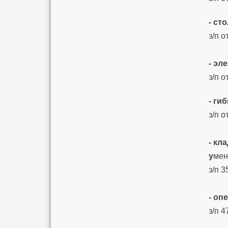
- с
з/п о
- эл
з/п о
- ги
з/п о
- кл
у
мен
з/п 3
- о
з/п 4