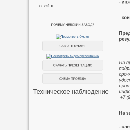
-
инж
О ВОЙНЕ
-
кон
ПОЧЕМУ НЕВСКИЙ ЗАВОД?
Пред
резу
СКАЧАТЬ БУКЛЕТ
На п
СКАЧАТЬ ПРЕЗЕНТАЦИЮ
подр
сроч
СХЕМА ПРОЕЗДА
удос
прои
Техническое наблюдение
инфо
+7 (
На з
- сл