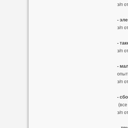
з/п о
- эл
з/п о
- та
з/п о
- ма
опыт
з/п о
- сб
(все
з/п о
- т