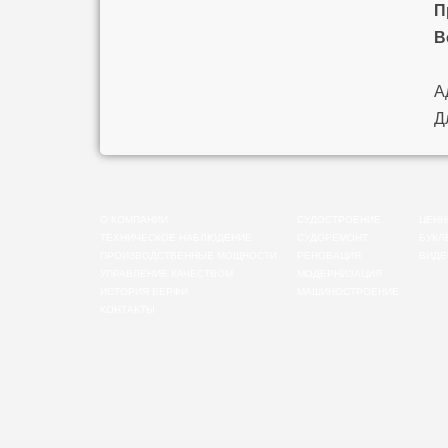
Прое
Воз
Адре
Для 
О КОМПАНИИ
СУДОСТРОЕНИЕ
ЦЕНН
ТЕХНИЧЕСКОЕ НАБЛЮДЕНИЕ
СУДОРЕМОНТ
БУКЛ
ПРОИЗВОДСТВЕННЫЕ МОЩНОСТИ
РЕНОВАЦИЯ
ВИДЕ
УПРАВЛЕНИЕ КАЧЕСТВОМ
МОДЕРНИЗАЦИЯ
ИСТОРИЯ ВЕРФИ
МАШИНОСТРОЕНИЕ
КОНТАКТЫ