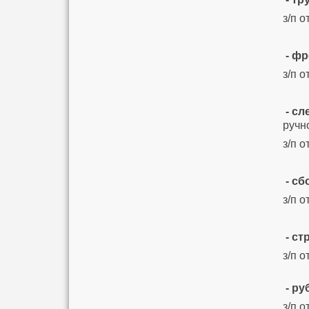
з/п о
- ф
з/п о
- с
ручн
з/п о
- с
з/п о
- ст
з/п о
- р
з/п о