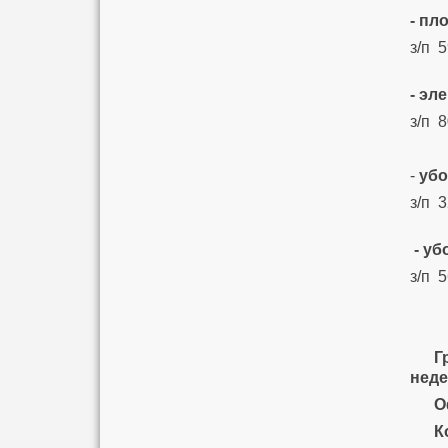
- пл
з/п 
- эл
з/п 
-
уб
з/п 
- у
з/п 
Граф
неде
Офо
Корп