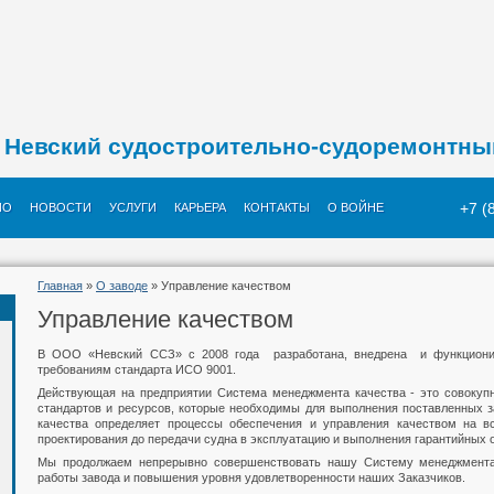
Невский судостроительно-судоремонтны
+7 (
ИО
НОВОСТИ
УСЛУГИ
КАРЬЕРА
КОНТАКТЫ
О ВОЙНЕ
Главная
»
О заводе
» Управление качеством
Управление качеством
В ООО «Невский ССЗ» с 2008 года разработана, внедрена и функционир
требованиям стандарта ИСО 9001.
Действующая на предприятии Система менеджмента качества - это совокупн
стандартов и ресурсов, которые необходимы для выполнения поставленных з
качества определяет процессы обеспечения и управления качеством на вс
проектирования до передачи судна в эксплуатацию и выполнения гарантийных 
Мы продолжаем непрерывно совершенствовать нашу Систему менеджмента
работы завода и повышения уровня удовлетворенности наших Заказчиков.