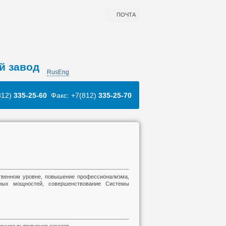
ПОЧТА
й завод
Rus
Eng
812)
335-25-60
Факс: +7(812)
335-25-70
твенном уровне, повышение профессионализма,
нных мощностей, совершенствование Системы