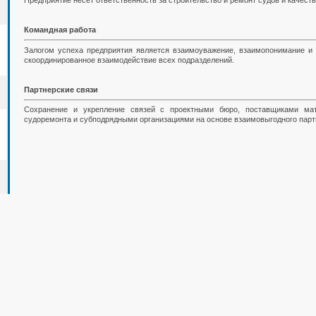
Предприятие несет ответственность за строительство и ремонт судов и качест
Командная работа
Залогом успеха предприятия является взаимоуважение, взаимопонимание и 
скоординированное взаимодействие всех подразделений.
Партнерские связи
Сохранение и укрепление связей с проектными бюро, поставщиками мат
судоремонта и субподрядными организациями на основе взаимовыгодного парт