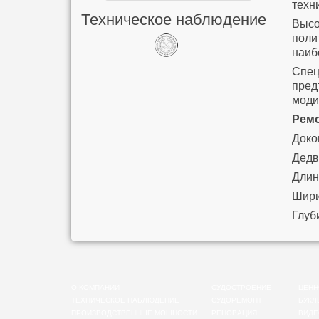
техн
Техническое наблюдение
Высо
поли
наиб
Спец
пред
моди
Рем
Доко
Дедв
Длин
Шири
Глуб
О КОМПАНИИ
СУДОСТРОЕНИЕ
ЦЕНН
ТЕХНИЧЕСКОЕ НАБЛЮДЕНИЕ
СУДОРЕМОНТ
БУКЛ
ПРОИЗВОДСТВЕННЫЕ МОЩНОСТИ
РЕНОВАЦИЯ
ВИДЕ