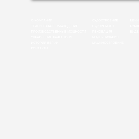
О КОМПАНИИ
СУДОСТРОЕНИЕ
ЦЕНН
ТЕХНИЧЕСКОЕ НАБЛЮДЕНИЕ
СУДОРЕМОНТ
БУКЛ
ПРОИЗВОДСТВЕННЫЕ МОЩНОСТИ
РЕНОВАЦИЯ
ВИДЕ
УПРАВЛЕНИЕ КАЧЕСТВОМ
МОДЕРНИЗАЦИЯ
ИСТОРИЯ ВЕРФИ
МАШИНОСТРОЕНИЕ
КОНТАКТЫ