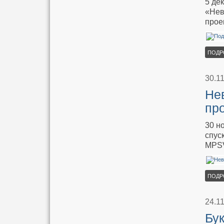
5 де
«Нев
прое
ПОДР
30.1
Не
пр
30 н
спус
MPS
ПОДР
24.1
Бу