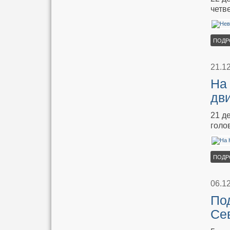
четв
ПОДР
21.1
На
дв
21 д
голо
ПОДР
06.1
По
Се