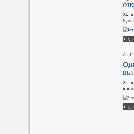
от
24 н
букс
ПОДР
24.1
Од
вы
24 н
«рек
ПОДР