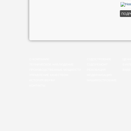
ПОДР
О КОМПАНИИ
СУДОСТРОЕНИЕ
ЦЕНН
ТЕХНИЧЕСКОЕ НАБЛЮДЕНИЕ
СУДОРЕМОНТ
БУКЛ
ПРОИЗВОДСТВЕННЫЕ МОЩНОСТИ
РЕНОВАЦИЯ
ВИДЕ
УПРАВЛЕНИЕ КАЧЕСТВОМ
МОДЕРНИЗАЦИЯ
ИСТОРИЯ ВЕРФИ
МАШИНОСТРОЕНИЕ
КОНТАКТЫ