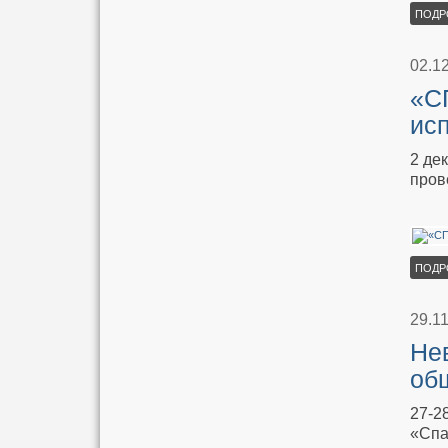
ПОДР
02.1
«С
ис
2 де
пров
ПОДР
29.1
Нев
об
27-2
«Спа