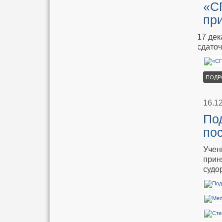
«С
пр
17 де
сдато
ПОДР
16.1
Под
по
Учен
прин
судо