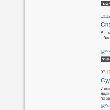
ПОДР
10.1
Сп
В но
юбил
ПОДР
07.1
Су
7 де
дедв
по з