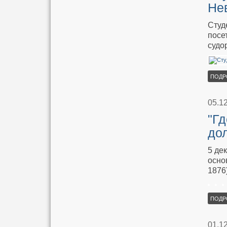
Не
Студ
посе
судо
ПОДР
05.1
"Гд
до
5 де
осно
1876)
ПОДР
01.1