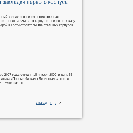
 закладки первого корпуса
тный завод» состоится торжественная
яхт проекта 23М, этот корпус строится по заказу
торой в части строительства стальных корпусов
ре 2007 года, сегодня 18 января 2009, в день 66-
едника «Прорыв блокады Ленинграда», после
 – танк «КВ-1»
« назад
1
2
3