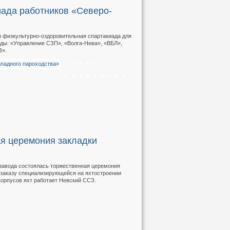
иада работников «Северо-
я физкультурно-оздоровительная спартакиада для
нды: «Управление СЗП», «Волга-Нева», «ВБЛ»,
З».
ая церемония закладки
 завода состоялась торжественная церемония
о заказу специализирующейся на яхтостроении
 корпусов яхт работает Невский ССЗ.