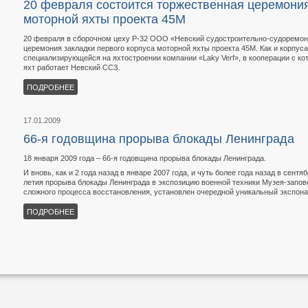
20 февраля состоится торжественная церемония
моторной яхты проекта 45М
20 февраля в сборочном цеху Р-32 ООО «Невский судостроительно-судоремон
церемония закладки первого корпуса моторной яхты проекта 45М. Как и корпуса 
специализирующейся на яхтостроении компании «Laky Verf», в кооперации с ко
яхт работает Невский ССЗ.
ПОДРОБНЕЕ
17.01.2009
66-я годовщина прорыва блокады Ленинграда
18 января 2009 года – 66-я годовщина прорыва блокады Ленинграда.
И вновь, как и 2 года назад в январе 2007 года, и чуть более года назад в сентяб
летия прорыва блокады Ленинграда в экспозицию военной техники Музея-запов
сложного процесса восстановления, установлен очередной уникальный экспонат
ПОДРОБНЕЕ