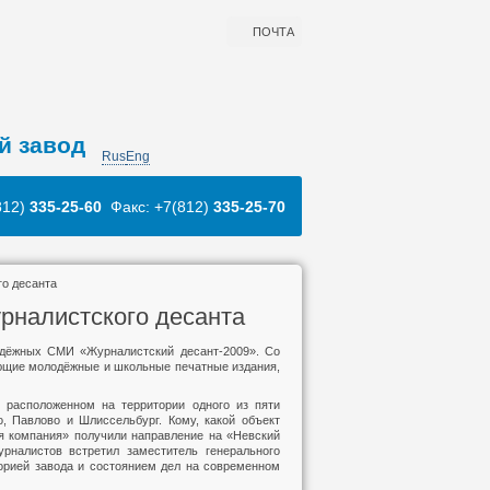
ПОЧТА
й завод
Rus
Eng
812)
335-25-60
Факс: +7(812)
335-25-70
го десанта
урналистского десанта
одёжных СМИ «Журналистский десант-2009». Со
ющие молодёжные и школьные печатные издания,
, расположенном на территории одного из пяти
, Павлово и Шлиссельбург. Кому, какой объект
я компания» получили направление на «Невский
рналистов встретил заместитель генерального
торией завода и состоянием дел на современном