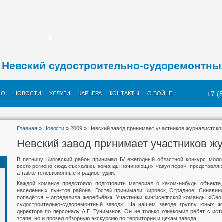
Невский судостроительно-судоремонтны
+7 (
ИО
НОВОСТИ
УСЛУГИ
КАРЬЕРА
КОНТАКТЫ
О ВОЙНЕ
Главная
»
Новости
»
2009
» Невский завод принимает участников журналистско
Невский завод принимает участников ж
В пятницу Кировский район принимал IV ежегодный областной конкурс мол
всего региона сюда съехались команды начинающих «акул пера», представля
а также телевизионные и радиостудии.
Каждой команде предстояло подготовить материал о каком-нибудь объекте
населенных пунктов района. Гостей принимали Кировск, Отрадное, Синявино
попадётся – определила жеребьёвка. Участники кингисеппской команды «Сво
судостроительно-судоремонтный завод». На нашем заводе группу юных жу
директора по персоналу А.Г. Туниманов. Он не только ознакомил ребят с ис
этапе, но и провел обзорную экскурсию по территории и цехам завода.