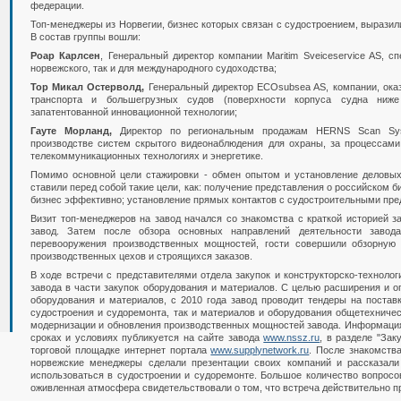
федерации.
Топ-менеджеры из Норвегии, бизнес которых связан с судостроением, выразил
В состав группы вошли:
Роар Карлсен
, Генеральный директор компании Maritim Sveiceservice AS, с
норвежского, так и для международного судоходства;
Тор Микал Остерволд,
Генеральный директор ECOsubsea AS, компании, оказ
транспорта и большегрузных судов (поверхности корпуса судна ниже
запатентованной инновационной технологии;
Гауте Морланд,
Директор по региональным продажам HERNS Scan Syst
производстве систем скрытого видеонаблюдения для охраны, за процессами 
телекоммуникационных технологиях и энергетике.
Помимо основной цели стажировки - обмен опытом и установление деловых
ставили перед собой такие цели, как: получение представления о российском би
бизнес эффективно; установление прямых контактов с судостроительными пре
Визит топ-менеджеров на завод начался со знакомства с краткой историей з
завод. Затем после обзора основных направлений деятельности завод
перевооружения производственных мощностей, гости совершили обзорную
производственных цехов и строящихся заказов.
В ходе встречи с представителями отдела закупок и конструкторско-технолог
завода в части закупок оборудования и материалов. С целью расширения и о
оборудования и материалов, с 2010 года завод проводит тендеры на постав
судостроения и судоремонта, так и материалов и оборудования общетехничес
модернизации и обновления производственных мощностей завода. Информация
сроках и условиях публикуется на сайте завода
www.nssz.ru
, в разделе "Зак
торговой площадке интернет портала
www.supplynetwork.ru
. После знакомств
норвежские менеджеры сделали презентации своих компаний и рассказали
использоваться в судостроении и судоремонте. Большое количество вопросов
оживленная атмосфера свидетельствовали о том, что встреча действительно пр