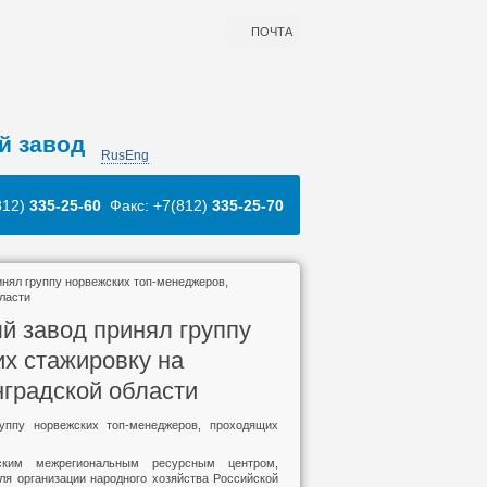
ПОЧТА
й завод
Rus
Eng
812)
335-25-60
Факс: +7(812)
335-25-70
нял группу норвежских топ-менеджеров,
ласти
й завод принял группу
х стажировку на
нградской области
руппу норвежских топ-менеджеров, проходящих
гским межрегиональным ресурсным центром,
я организации народного хозяйства Российской