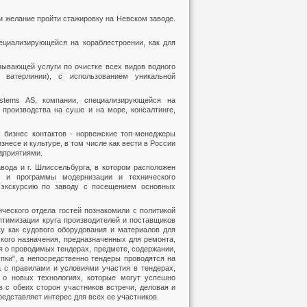
и желание пройти стажировку на Невском заводе.
пециализирующейся на кораблестроении, как для
ывающей услуги по очистке всех видов водного
 ватерлинии), с использованием уникальной
ems AS, компании, специализирующейся на
производства на суше и на море, консалтинге,
 бизнес контактов - норвежские топ-менеджеры
знесе и культуре, в том числе как вести в России
дприятиями.
авода и г. Шлиссельбурга, в котором расположен
а и программы модернизации и технического
 экскурсию по заводу с посещением основных
ического отдела гостей познакомили с политикой
птимизации круга производителей и поставщиков
ку как судового оборудования и материалов для
кого назначения, предназначенных для ремонта,
 о проводимых тендерах, предмете, содержании,
упки", а непосредственно тендеры проводятся на
а с правилами и условиями участия в тендерах,
 о новых технологиях, которые могут успешно
 с обеих сторон участников встречи, деловая и
едставляет интерес для всех ее участников.