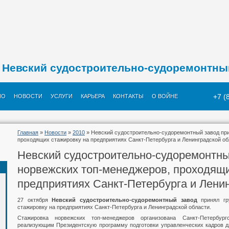
Невский судостроительно-судоремонтны
+7 (
ИО
НОВОСТИ
УСЛУГИ
КАРЬЕРА
КОНТАКТЫ
О ВОЙНЕ
Главная
»
Новости
»
2010
» Невский судостроительно-судоремонтный завод при
проходящих стажировку на предприятиях Санкт-Петербурга и Ленинградской об
Невский судостроительно-судоремонтны
норвежских топ-менеджеров, проходящи
предприятиях Санкт-Петербурга и Лени
27 октября
Невский судостроительно-судоремонтный завод
принял г
стажировку на предприятиях Санкт-Петербурга и Ленинградской области.
Стажировка норвежских топ-менеджеров организована Санкт-Петербур
реализующим Президентскую программу подготовки управленческих кадров дл