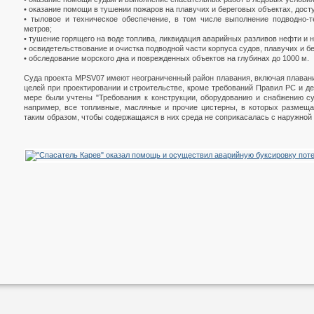
• оказание помощи в тушении пожаров на плавучих и береговых объектах, дост
• тыловое и техническое обеспечение, в том числе выполнение подводно-т
метров;
• тушение горящего на воде топлива, ликвидация аварийных разливов нефти и 
• освидетельствование и очистка подводной части корпуса судов, плавучих и б
• обследование морского дна и поврежденных объектов на глубинах до 1000 м.
Суда проекта MPSV07 имеют неограниченный район плавания, включая плавани
целей при проектировании и строительстве, кроме требований Правил РС и 
мере были учтены "Требования к конструкции, оборудованию и снабжению с
например, все топливные, масляные и прочие цистерны, в которых размеща
таким образом, чтобы содержащаяся в них среда не соприкасалась с наружной