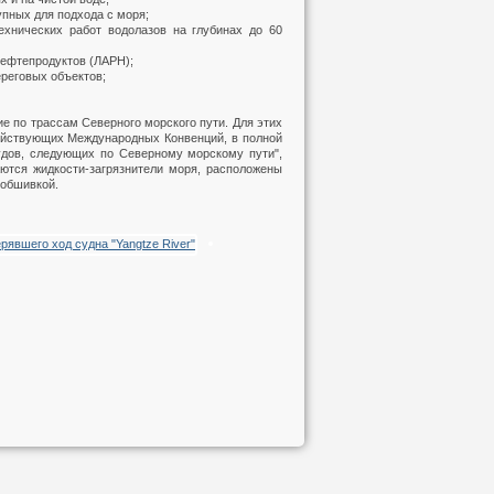
упных для подхода с моря;
ехнических работ водолазов на глубинах до 60
нефтепродуктов (ЛАРН);
ереговых объектов;
е по трассам Северного морского пути. Для этих
действующих Международных Конвенций, в полной
удов, следующих по Северному морскому пути",
ются жидкости-загрязнители моря, расположены
 обшивкой.