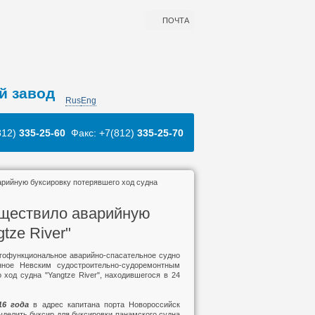
ПОЧТА
й завод
Rus
Eng
812)
335-25-60
Факс: +7(812)
335-25-70
арийную буксировку потерявшего ход судна
уществило аварийную
tze River"
гофункциональное аварийно-спасательное судно
ное Невским судостроительно-судоремонтным
ход судна "Yangtze River", находившегося в 24
16 года
в адрес капитана порта Новороссийск
выделить буксир для буксировки панамского судна