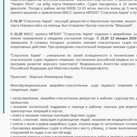
"Yangtze River", на рейд порта Новороссийск. Судно находилось в 24 милях
двигателя. Погода в районе ветер ЮЮВ 13-18 м/сек, высота волны до 5 мет
принято решение о привлечении МАСС проекта MPSV07 "Спасатель Карев" и бу
В
01.30
"Спасатель Карев", несущий дежурство в Керченском проливе, вышел 
порта Новороссийск на помощь был отправлен буксир-спасатель "Меркурий".
В
21.20
МАСС проекта MPSV07 "Спасатель Карев" подошел к аварийному судн
южном направлении в ожидании улучшения погоды. В
13.20 13 января 2016
завершена. В сложных погодных условиях экипажи спасательных судов п
оперативные действия. При проведении спасательной операции экипажи судов и
"Спасатель Карев" - уникальное по своей оснащенности и техническим 
спасательное судно ледового плавания, построенное российской верфью по з
программ развития морского транспорта" Федерального Агентства морского 
Российской Федерации для Морспасслужбы Росморречфлота.
Проектант - Морское Инженерное Бюро.
Многофункциональные аварийно-спасательные суда ледового плавания
следующих задач:
• патрулирование, аварийно-спасательное дежурство в районах судоходства,
промыслов;
• оказание технической поддержки и помощи в районах опасных для мореп
транспортных операций в портах;
• поиск и оказание помощи терпящим бедствие судам;
• поиск, спасение, эвакуация и размещение людей, оказание им медицинской п
• снятие с мели и рифов аварийных судов, откачка воды из затопленных отсеко
• буксировка аварийных судов и объектов к месту убежищ, а также выполнение
сооружений во льдах и на чистой воде;
• оказание помощи судам и выполнение спасательных работ в ледовых условиях