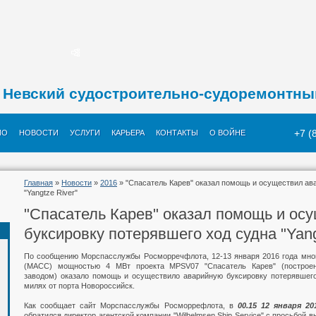
Невский судостроительно-судоремонтны
+7 (
ИО
НОВОСТИ
УСЛУГИ
КАРЬЕРА
КОНТАКТЫ
О ВОЙНЕ
Главная
»
Новости
»
2016
» "Спасатель Карев" оказал помощь и осуществил ав
"Yangtze River"
"Спасатель Карев" оказал помощь и ос
буксировку потерявшего ход судна "Yang
По сообщению Морспасслужбы Росморречфлота, 12-13 января 2016 года мно
(МАСС) мощностью 4 МВт проекта MPSV07 "Спасатель Карев" (построен
заводом) оказало помощь и осуществило аварийную буксировку потерявшего 
милях от порта Новороссийск.
Как сообщает сайт Морспасслужбы Росморрефлота, в
00.15 12 января 20
обратился директор агентской компании "Wilhelmsen Ship Service" с просьбой 