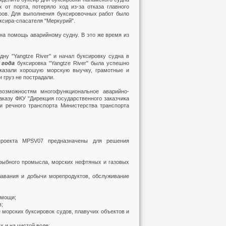
 от порта, потеряло ход из-за отказа главного
ров. Для выполнения буксировочных работ было
ксира-спасателя "Меркурий".
на помощь аварийному судну. В это же время из
у "Yangtze River" и начал буксировку судна в
 года
буксировка "Yangtze River" была успешно
оказали хорошую морскую выучку, грамотные и
 груз не пострадали.
возможностям многофункциональное аварийно-
аказу ФКУ "Дирекция государственного заказчика
и речного транспорта Министерства транспорта
 проекта MPSV07 предназначены для решения
 рыбного промысла, морских нефтяных и газовых
лавания и добычи морепродуктов, обслуживание
омощи;
в;
 морских буксировок судов, плавучих объектов и
 и на чистой воде;