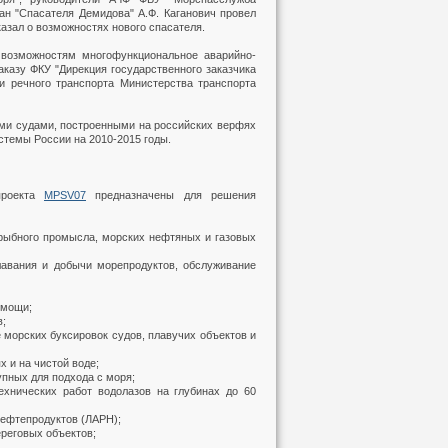
ан "Спасателя Демидова" А.Ф. Каганович провел
азал о возможностях нового спасателя.
 возможностям многофункциональное аварийно-
аказу ФКУ "Дирекция государственного заказчика
и речного транспорта Министерства транспорта
ми судами, построенными на российских верфях
стемы России на 2010-2015 годы.
проекта
MPSV07
предназначены для решения
 рыбного промысла, морских нефтяных и газовых
лавания и добычи морепродуктов, обслуживание
омощи;
в;
 морских буксировок судов, плавучих объектов и
 и на чистой воде;
упных для подхода с моря;
ехнических работ водолазов на глубинах до 60
нефтепродуктов (ЛАРН);
ереговых объектов;