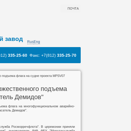
ПОЧТА
й завод
Rus
Eng
812)
335-25-60
Факс: +7(812)
335-25-70
о подъема флага на судне проекта MPSV07
ржественного подъема
тель Демидов"
дъема флага на многофункциональном аварийно-
асатель Демидов".
служба Росморречфлота". В церемонии приняли
ря", руководители АЧФ ФБУ "Морспасслужба