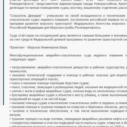
Роморречфлота", представители Администрации города Новороссийска. Капит
делегации по жилым помещениям судна, мостику, машинному отделению, расск
"Спасатель Демидов" - уникальное по своей оснащенности и техническим
спасательное судно ледового плавания, построенное российской верфью по з
программ развития морского транспорта" Федерального Агентства морского 
Российской Федерации для Морспасслужбы Росморречфлота.
Суда этой серии на сегодняшний день являются самыми большими и значимы
за счет средств Федеральной целевой программы по развитию транспортной си
Проектант - Морское Инженерное Бюро.
Многофункциональные аварийно-спасательные суда ледового плавания 
следующих задач:
• патрулирование, аварийно-спасательное дежурство в районах судоходства,
промыслов;
• оказание технической поддержки и помощи в районах опасных для мореп
транспортных операций в портах;
• поиск и оказание помощи терпящим бедствие судам;
• поиск, спасение, эвакуация и размещение людей, оказание им медицинской п
• снятие с мели и рифов аварийных судов, откачка воды из затопленных отсеко
• буксировка аварийных судов и объектов к месту убежищ, а также выполнение
сооружений во льдах и на чистой воде;
• оказание помощи судам и выполнение спасательных работ в ледовых условиях
• оказание помощи в тушении пожаров на плавучих и береговых объектах, дост
• тыловое и техническое обеспечение, в том числе выполнение подводно-т
метров;
• тушение горящего на воде топлива, ликвидация аварийных разливов нефти и 
• освидетельствование и очистка подводной части корпуса судов, плавучих и б
• обследование морского дна и поврежденных объектов на глубинах до 1000 м.