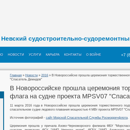
Невский судостроительно-судоремонтны
+7 (
ИО
НОВОСТИ
УСЛУГИ
КАРЬЕРА
КОНТАКТЫ
О ВОЙНЕ
Главная
»
Новости
»
2016
» В Новороссийске прошла церемония торжественног
"Спасатель Демидов"
В Новороссийске прошла церемония то
флага на судне проекта MPSV07 "Спаса
11 марта 2016 года в Новороссийске прошла церемония торжественного по
спасательном судне ледового плавания мощностью 4 МВт проекта MPSV07 "Сп
Источник фотографий -
сайт Морской Спасательной Службы Росморречфлота
.
Церемония прошла у причала Азово-Черноморского филиала ФБУ "Морспас
участие делегации ФГУ "АМП Черного моря", ФГБУ "АМП Азовского мо