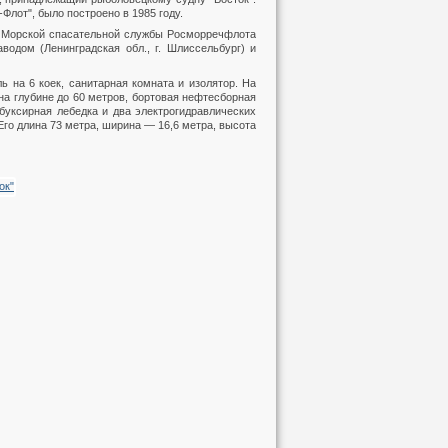
Флот", было построено в 1985 году.
" Морской спасательной службы Росморречфлота
одом (Ленинградская обл., г. Шлиссельбург) и
ь на 6 коек, санитарная комната и изолятор. На
на глубине до 60 метров, бортовая нефтесборная
буксирная лебедка и два электрогидравлических
Его длина 73 метра, ширина — 16,6 метра, высота