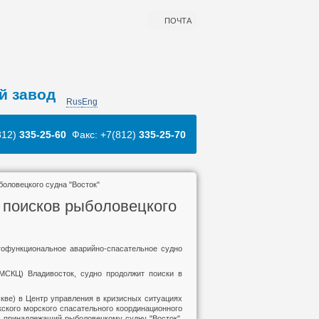
ПОЧТА
й завод
Rus
Eng
812)
335-25-60
Факс: +7(812)
335-25-70
оловецкого судна "Восток"
 поисков рыболовецкого
гофункциональное аварийно-спасательное судно
МСКЦ) Владивосток, судно продолжит поиски в
скве) в Центр управления в кризисных ситуациях
ского морского спасательного координационного
, принадлежащий рыболовецкому судну "Восток".