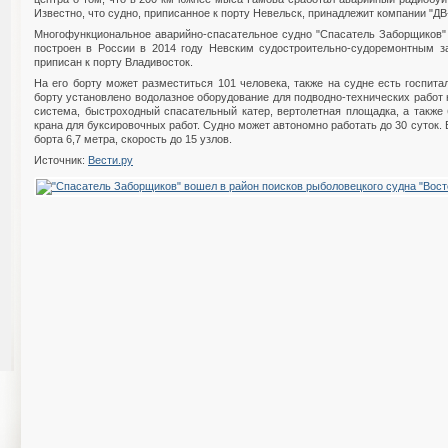
Известно, что судно, приписанное к порту Невельск, принадлежит компании "ДВ-
Многофункциональное аварийно-спасательное судно "Спасатель Заборщиков
построен в России в 2014 году Невским судостроительно-судоремонтным зав
приписан к порту Владивосток.
На его борту может разместиться 101 человека, также на судне есть госпитал
борту установлено водолазное оборудование для подводно-технических работ 
система, быстроходный спасательный катер, вертолетная площадка, а также 
крана для буксировочных работ. Судно может автономно работать до 30 суток. 
борта 6,7 метра, скорость до 15 узлов.
Источник:
Вести.ру