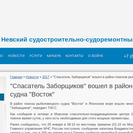
Невский судостроительно-судоремонтны
+7 (
ИО
НОВОСТИ
УСЛУГИ
КАРЬЕРА
КОНТАКТЫ
О ВОЙНЕ
Главная
»
Новости
»
2017
» "Спасатель Заборщиков" вошел в район поисков рыб
"Спасатель Заборщиков" вошел в район
судна "Восток"
В район поиска рыболовецкого судна "Восток" в Японском море вошло мно
"Заборщиков", передает ТАСС.
Как сообщили в четверг в Морском спасательно-координационном центре (
темное время суток, у него есть необходимые для этого мощные прожекторы.
Ранее сообщалось, что 25 января в 08:10 по местному времени (01:10 по Мо
Главного управления МЧС России поступило сообщение капитана Владивосток
центра о том, что в 200 км южнее мыса Гамова сработал аварийный радиобуй