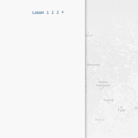
« назад
1
2
3
4