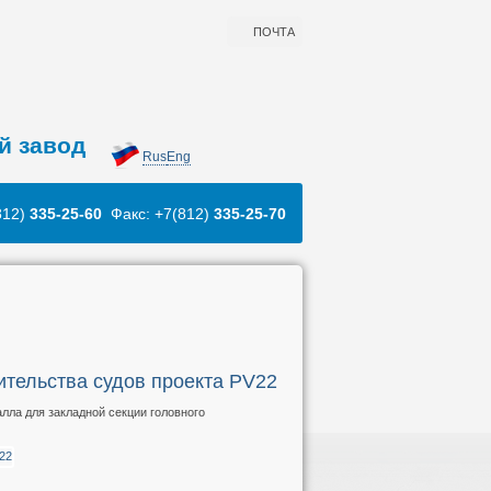
ПОЧТА
й завод
Rus
Eng
812)
335-25-60
Факс: +7(812)
335-25-70
ительства судов проекта PV22
ла для закладной секции головного