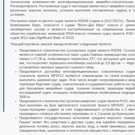
техническим возможностям многофункциональные аварийно-спасательные
Росморречфлота. Построенные суда в настоящее время несут аварийно-спаса
различных морских регионах, успешно выполняя поставленные задачи, в т
условиях.
Построена серия из десяти судов проекта RSD49 (сданы в 2012-2017гг). Про
Инженерном Бюро, относится к судам "Волго-Дон Макс" класса (с длин
негабаритных грузов) и является востребованным на современном рынке
общество корабельных инженеров RINA внесло головное судно проекта RSD 
судов 2012 года (Significant Ships of 2012).
Текущий портфель заказов завода включает следующие проекты:
Продолжается строительство сухогрузных судов проекта RSD59. Сухогр
является главной особенностью таких судов.Главные преимущества сухо
трюма L=77,35 м, позволяющего перевозить КТГ, что актуально для рынк
мм, что позволяет перевозить контейнеры высотой до 9,6 футов — «high 
установлены люковые закрытия съемного типа).
Продолжается достройка многофункциональных спасательных судо
спасатели проекта MPSV12 являются уникальными по своей оснащенн
выполнять широкий круг задач. В их число входят патрулирование и ав
терпящим бедствие судам, спасательные и судоремонтные работы на глу
для буксировки аварийных судов, тушения пожаров, эвакуации людей
исследований судно оснащено телеуправляемым необитаемым подводны
3000 м.
Продолжается строительство грузопассажирских судов проекта PV22, им
был выполнен на базе арктического спасателя проекта MPSV07, улу
существующими судами за счет подруливающего устройства и 2 винт
«разрядить» сложную обстановку переправы от о. Сахалин до Курильских
Продолжаются государственные испытания среднего морского танкер
Пашин" может без швартовки к другому судну или кораблю передавать 
дизельное топливо, мазут, керосин, масло, воду, а также принимать, хра
(продовольствие, шкиперское и техническое имущество) с помощью сист