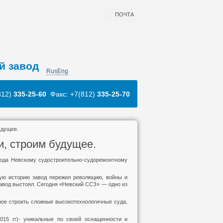
ПОЧТА
й завод
Rus
Eng
812)
335-25-60
Факс: +7(812)
335-25-70
удущее.
и, строим будущее.
года Невскому судостроительно-судоремонтному
вую историю завод пережил революцию, войны и
завод выстоял. Сегодня «Невский ССЗ» — одно из
ое строить сложные высокотехнологичные суда,
015 гг)- уникальные по своей оснащенности и