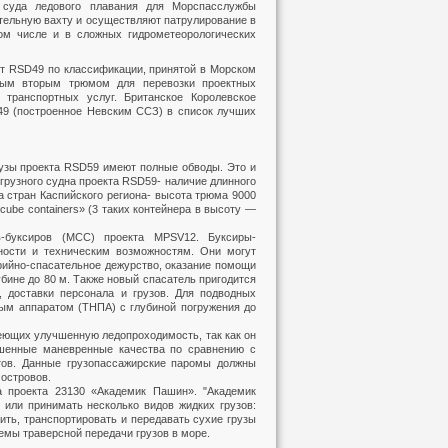
 суда ледового плавания для Морспасслужбы
тельную вахту и осуществляют патрулирование в
ом числе и в сложных гидрометеорологических
ект RSD49 по классификации, принятой в Морском
ным вторым трюмом для перевозки проектных
 транспортных услуг. Британское Королевское
49 (построенное Невским ССЗ) в список лучших
узы проекта RSD59 имеют полные обводы. Это и
грузного судна проекта RSD59- наличие длинного
а стран Каспийского региона- высота трюма 9000
cube containers» (3 таких контейнера в высоту —
в-буксиров (МСС) проекта MPSV12. Буксиры-
ости и техническим возможностям. Они могут
арийно-спасательное дежурство, оказание помощи
бине до 80 м. Также новый спасатель пригодится
, доставки персонала и грузов. Для подводных
м аппаратом (ТНПА) с глубиной погружения до
еющих улучшенную ледопроходимость, так как он
чшенные маневренные качества по сравнению с
ов. Данные грузопассажирские паромы должны
 островов.
а проекта 23130 «Академик Пашин». "Академик
или принимать несколько видов жидких грузов:
нить, транспортировать и передавать сухие грузы
емы траверсной передачи грузов в море.