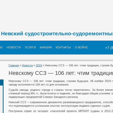
Невский судостроительно-судоремонтны
+7 (
ИО
НОВОСТИ
УСЛУГИ
КАРЬЕРА
КОНТАКТЫ
О ВОЙНЕ
Главная
»
Новости
»
2019
» Невскому ССЗ — 106 лет: чтим традиции, строим б
Невскому ССЗ — 106 лет: чтим традици
Невскому ССЗ — 106 лет: чтим традиции, строим будущее. 06 ноября 2019 
заводу исполняется 106 лет со дня основания.
Судьба завода, родного города и страны тесно переплелись. За более веко
сложный период 90х гг., были взлеты и падения, но благодаря общим усилиям 
лидирующих предприятий Северо-Западного региона.
Невский ССЗ – современное динамично развивающееся предприятие, способн
что подтверждается успешным опытом эксплуатации недавно сданных судов.
Построена серия из четырех спасателей проекта MPSV07 (сданы в 2012-2