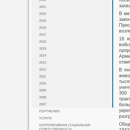
захв
2021
В ме
2020
зако
2019
При
2018
возл
2017
18 я
2016
войс
2015
прор
Арми
2014
отме
2013
В ян
2012
живо
2011
тыся
2010
унич
2009
300 
2008
трак
боль
2007
укре
ПОРТФОЛИО
разг
УСЛУГИ
Общи
КОРПОРАТИВНАЯ СОЦИАЛЬНАЯ
1943
ОТВЕТСТВЕННОСТЬ