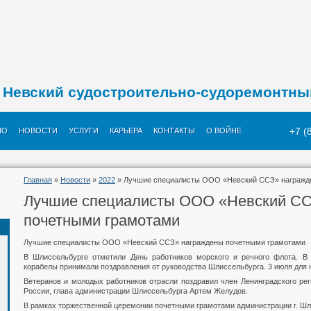
Невский судостроительно-судоремонтны
+7 (
ИО
НОВОСТИ
УСЛУГИ
КАРЬЕРА
КОНТАКТЫ
О ВОЙНЕ
Главная
»
Новости
»
2022
» Лучшие специалисты ООО «Невский ССЗ» награжд
Лучшие специалисты ООО «Невский СС
почетными грамотами
Лучшие специалисты ООО «Невский ССЗ» награждены почетными грамотами
В Шлиссельбурге отметили День работников морского и речного флота. В
корабелы принимали поздравления от руководства Шлиссельбурга. 3 июля для 
Ветеранов и молодых работников отрасли поздравил член Ленинградского ре
России, глава администрации Шлиссельбурга Артем Желудов.
В рамках торжественной церемонии почетными грамотами администрации г. Шл