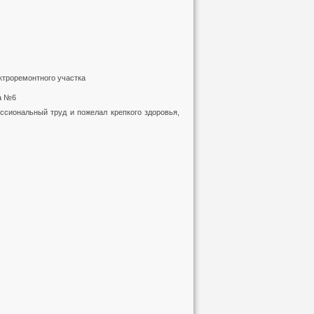
ктроремонтного участка
а №6
сиональный труд и пожелал крепкого здоровья,