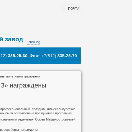
ПОЧТА
й завод
Rus
Eng
812)
335-25-60
Факс: +7(812)
335-25-70
ены почетными грамотами
З» награждены
 профессиональный праздник шлиссельбургские
них была организована праздничная программа.
гионального отделения Союза Машиностроителей
иссельбурга награждены: