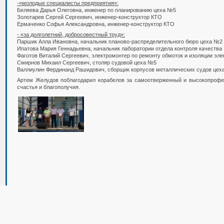
-«молодые специалисты предприятия»:
Беляева Дарья Олеговна, инженер по планированию цеха №5
Золотарев Сергей Сергеевич, инженер-конструктор КТО
Ермаченко Софья Александровна, инженер-конструктор КТО
- «за долголетний, добросовестный труд»:
Паршик Алла Ивановна, начальник планово-распределительного бюро цеха №2
Ипатова Мария Геннадьевна, начальник лаборатории отдела контроля качества
Фаготов Виталий Сергеевич, электромонтер по ремонту обмоток и изоляции эле
Смирнов Михаил Сергеевич, столяр судовой цеха №5
Валлиулин Фердинанд Рашидович, сборщик корпусов металлических судов цех
Артем Желудов поблагодарил корабелов за самоотверженный и высокопрофес
счастья и благополучия.