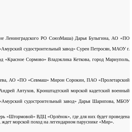
ятие Ленинградского РО СоюзМаша) Дарья Булыгина, АО «ПО
мурский судостроительный завод» Сурен Петросян, МАОУ г.
д «Красное Сормово» Владэклика Кеткова, город Мариуполь,
мцева, АО «ПО «Севмаш» Мирон Сорокин, ПАО «Пролетарский
Андрей Автухов, Кронштадтский морской кадетский военный
«Амурский судостроительный завод» Дарья Шарипова, МБОУ
герь «Штормовой» ВДЦ «Орлёнок», где для них будет проведена
, ждет морской поход на легендарном паруснике «Мир».