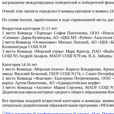
награждение международных победителей и победителей фина
Очный этап проекта определил 6 команд-призеров и выявил 24
По сумме баллов, заработанных в ходе соревнований места, ра
Возрастная категория 11-13 лет:
1 место Команда «Торпеда» София Пантелеева, ООО «Невск
«Севмаш» Дарья Кузнецова, АО «ЦКБ МТ «Рубин» Анастасия
2 место Команда «Осминожки» Михаил Ленский, АО «ЦКБ «Ко
Калининграда СОШ N39
3 место Команда «Морской отряд» Марк Кригер, ПАО «Выбор
СОШ N5 Андрей Захаров, МАОУ СОШ N79 им. Н.А. Зайцева,
Категория 14-16 лет
1 место Команда «Морская пехота» Кирилл Бондаренко, Кро
завод» Василий Бельский, ГБОУ СОШ N174, г. Санкт-Петербур
2 место Команда «Флагман» Екатерина Петриченкова, ООО 
корпус Артем Никитенко, АО «Адмиралтейские верфи»
3 место Команда «Акулята» Мария Сергеева, МАОУ СОШ N7
Дединовская школа-интернат среднего общего образования 
Все призеры младшей возрастной категории и команды, занявш
специально разработанная образовательная программа «#ЯАмбас