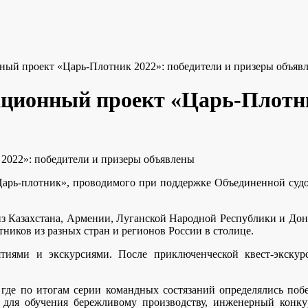
й проект «Царь-Плотник 2022»: победители и призеры объяв
ионный проект «Царь-Плотник
022»: победители и призеры объявлены
арь-плотник», проводимого при поддержке Объединенной судос
 из Казахстана, Армении, Луганской Народной Республики и Д
ников из разных стран и регионов России в столице.
иями и экскурсиями. После приключенческой квест-экску
де по итогам серии командных состязаний определялись поб
 для обучения бережливому производству, инженерный конку