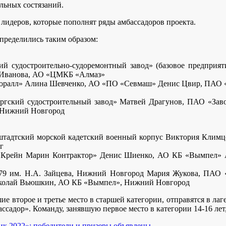
льных состязаний.
 лидеров, которые пополнят ряды амбассадоров проекта.
спределились таким образом:
ий судостроительно-судоремонтный завод» (базовое предпри
 Иванова, АО «ЦМКБ «Алмаз»
ралл» Алина Шевченко, АО «ПО «Севмаш» Денис Цвир, ПАО «А
гский судостроительный завод» Матвей Драгунов, ПАО «Заво
 Нижний Новгород
нштадтский морской кадетский военный корпус Виктория Кли
г
«Крейн Марин Контрактор» Денис Шиенко, АО КБ «Вымпел» 
9 им. Н.А. Зайцева, Нижний Новгород Мария Жукова, ПАО 
Николай Вьюшкин, АО КБ «Вымпел», Нижний Новгород
ие второе и третье место в старшей категории, отправятся в ла
садор». Команду, занявшую первое место в категории 14-16 лет