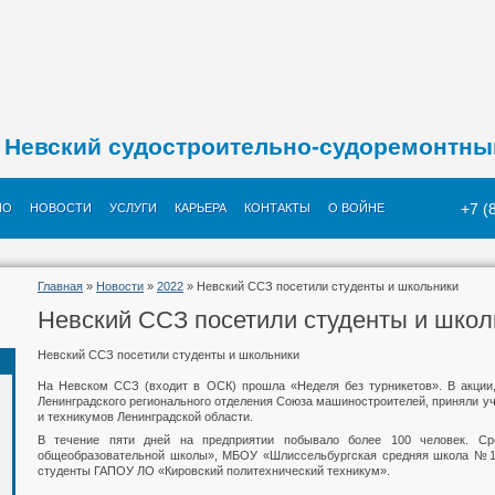
Невский судостроительно-судоремонтны
+7 (
ИО
НОВОСТИ
УСЛУГИ
КАРЬЕРА
КОНТАКТЫ
О ВОЙНЕ
Главная
»
Новости
»
2022
» Невский ССЗ посетили студенты и школьники
Невский ССЗ посетили студенты и школ
Невский ССЗ посетили студенты и школьники
На Невском ССЗ (входит в ОСК) прошла «Неделя без турникетов». В акции,
Ленинградского регионального отделения Союза машиностроителей, приняли у
и техникумов Ленинградской области.
В течение пяти дней на предприятии побывало более 100 человек. С
общеобразовательной школы», МБОУ «Шлиссельбургская средняя школа №1
студенты ГАПОУ ЛО «Кировский политехнический техникум».