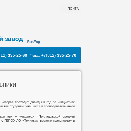
ПОЧТА
й завод
Rus
Eng
812)
335-25-60
Факс: +7(812)
335-25-70
ьники
 которая проходит дважды в год по инициативе
частие студенты, учащиеся и преподаватели школ
реди них – учащиеся «Приладожской средней
», ГБПОУ ЛО «Техникум водного транспорта» и