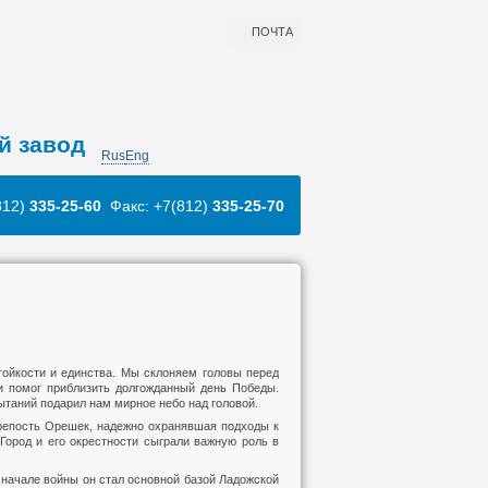
ПОЧТА
й завод
Rus
Eng
812)
335-25-60
Факс: +7(812)
335-25-70
тойкости и единства. Мы склоняем головы перед
 и помог приблизить долгожданный день Победы.
ытаний подарил нам мирное небо над головой.
репость Орешек, надежно охранявшая подходы к
Город и его окрестности сыграли важную роль в
 начале войны он стал основной базой Ладожской