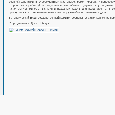
военной флотилии. В судоремонтных мастерских ремонтировали и переоборуд
сторожевые корабли. Даже под бомбежками рабочие трудились круглосуточно.
начал выпуск минометных мин и походных кухонь для нужд фронта. В 19
приступил к восстановлению заводских сооружений и затопленных судов.
За героический труд Государственный комитет обороны наградил коллектив п
С праздником, с Днем Победы!