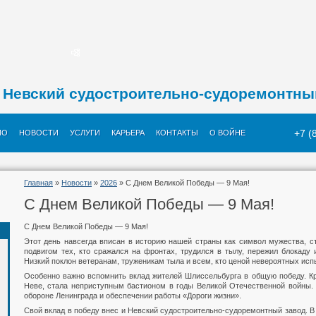
Невский судостроительно-судоремонтны
+7 (
ИО
НОВОСТИ
УСЛУГИ
КАРЬЕРА
КОНТАКТЫ
О ВОЙНЕ
Главная
»
Новости
»
2026
» С Днем Великой Победы — 9 Мая!
С Днем Великой Победы — 9 Мая!
С Днем Великой Победы — 9 Мая!
Этот день навсегда вписан в историю нашей страны как символ мужества, с
подвигом тех, кто сражался на фронтах, трудился в тылу, пережил блокаду
Низкий поклон ветеранам, труженикам тыла и всем, кто ценой невероятных исп
Особенно важно вспомнить вклад жителей Шлиссельбурга в общую победу. К
Неве, стала неприступным бастионом в годы Великой Отечественной войны. 
обороне Ленинграда и обеспечении работы «Дороги жизни».
Свой вклад в победу внес и Невский судостроительно‑судоремонтный завод. В