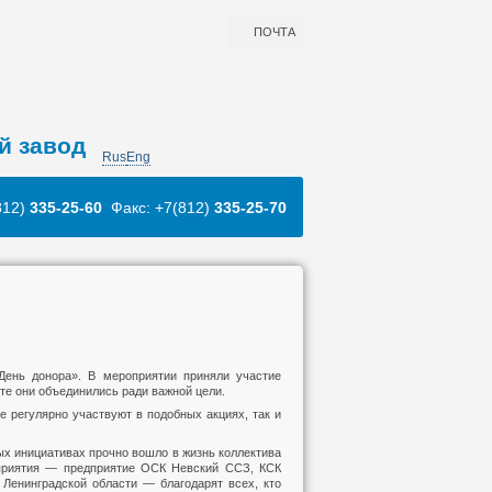
ПОЧТА
й завод
Rus
Eng
812)
335-25-60
Факс: +7(812)
335-25-70
День донора». В мероприятии приняли участие
те они объединились ради важной цели.
е регулярно участвуют в подобных акциях, так и
ых инициативах прочно вошло в жизнь коллектива
оприятия — предприятие ОСК Невский ССЗ, КСК
Ленинградской области — благодарят всех, кто