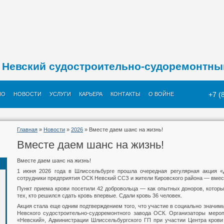
Невский судостроительно-судоремонтны
+7 (
ИО
НОВОСТИ
УСЛУГИ
КАРЬЕРА
КОНТАКТЫ
О ВОЙНЕ
Главная
»
Новости
»
2026
» Вместе даем шанс на жизнь!
Вместе даем шанс на жизнь!
Вместе даем шанс на жизнь!
1 июня 2026 года в Шлиссельбурге прошла очередная регулярная акция «
сотрудники предприятия ОСК Невский ССЗ и жители Кировского района — вмес
Пункт приема крови посетили 42 добровольца — как опытных доноров, которы
тех, кто решился сдать кровь впервые. Сдали кровь 36 человек.
Акция стала еще одним подтверждением того, что участие в социально значим
Невского судостроительно‑судоремонтного завода ОСК. Организаторы мер
«Невский», Администрации Шлиссельбургского ГП при участии Центра крови 