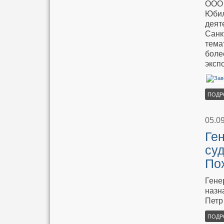
ООО 
Юбил
деят
Санк
тема
боле
эксп
ПОДР
05.0
Ге
су
По
Гене
назн
Петр
ПОДР