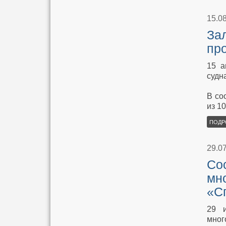
15.0
Зал
пр
15 а
судн
В со
из 1
ПОДР
29.0
Сос
мн
«С
29 
мног