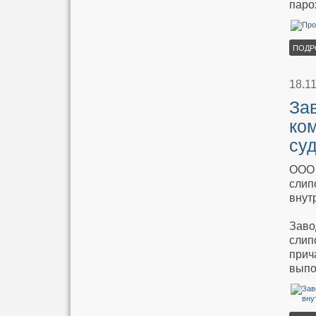
паро
ПОДР
18.1
За
ко
су
ООО 
слип
внут
Заво
слип
прич
выпо