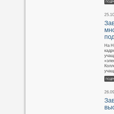
ПОДР
25.1
За
мн
по
На Н
кадр
учащ
«эле
Колл
учащ
ПОДР
26.0
За
вы