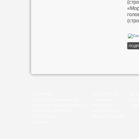
(стр
«Мор
голо
(стр
ПОДР
О КОМПАНИИ
СУДОСТРОЕНИЕ
ЦЕНН
ТЕХНИЧЕСКОЕ НАБЛЮДЕНИЕ
СУДОРЕМОНТ
БУКЛ
ПРОИЗВОДСТВЕННЫЕ МОЩНОСТИ
РЕНОВАЦИЯ
ВИДЕ
УПРАВЛЕНИЕ КАЧЕСТВОМ
МОДЕРНИЗАЦИЯ
ИСТОРИЯ ВЕРФИ
МАШИНОСТРОЕНИЕ
КОНТАКТЫ