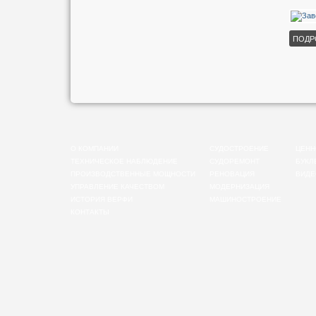
ПОДР
О КОМПАНИИ
СУДОСТРОЕНИЕ
ЦЕНН
ТЕХНИЧЕСКОЕ НАБЛЮДЕНИЕ
СУДОРЕМОНТ
БУКЛ
ПРОИЗВОДСТВЕННЫЕ МОЩНОСТИ
РЕНОВАЦИЯ
ВИДЕ
УПРАВЛЕНИЕ КАЧЕСТВОМ
МОДЕРНИЗАЦИЯ
ИСТОРИЯ ВЕРФИ
МАШИНОСТРОЕНИЕ
КОНТАКТЫ