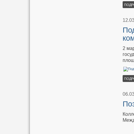
ПОДР
12.0
По
ко
2 ма
госу
площ
ПОДР
06.0
По
Колл
Межд