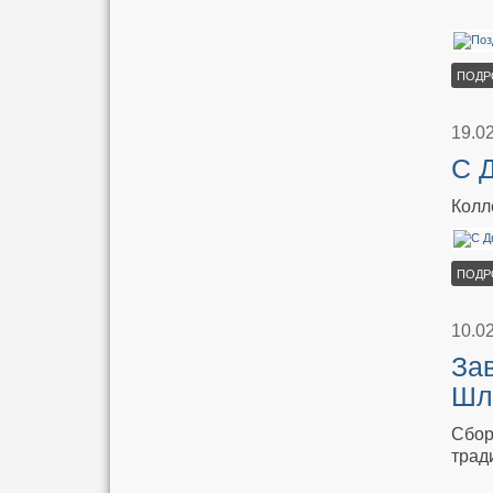
ПОДР
19.0
C 
Колл
ПОДР
10.0
За
Шл
Сбор
трад