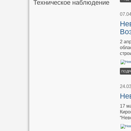
Техническое наблюдение
07.0
Не
Во
2 ап
обла
стро
ПОДР
24.0
Нев
17 м
Киро
“Нев