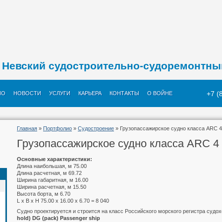
Невский судостроительно-судоремонтны
+7 (
ИО
НОВОСТИ
УСЛУГИ
КАРЬЕРА
КОНТАКТЫ
О ВОЙНЕ
Главная
»
Портфолио
»
Судостроение
» Грузопассажирское судно класса ARC 4
Грузопассажирское судно класса ARC 4
Основные характеристики:
Длина наибольшая, м 75.00
Длина расчетная, м 69.72
Ширина габаритная, м 16.00
Ширина расчетная, м 15.50
Высота борта, м 6.70
L x B x H 75.00 x 16.00 x 6.70 = 8 040
Судно проектируется и строится на класс Российского морского регистра судо
hold) DG (pack) Passenger ship