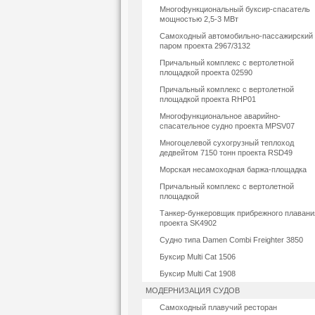
Многофункциональный буксир-спасатель
мощностью 2,5-3 МВт
Самоходный автомобильно-пассажирский
паром проекта 2967/3132
Причальный комплекс с вертолетной
площадкой проекта 02590
Причальный комплекс с вертолетной
площадкой проекта RHP01
Многофункциональное аварийно-
спасательное судно проекта MPSV07
Многоцелевой сухогрузный теплоход
дедвейтом 7150 тонн проекта RSD49
Морская несамоходная баржа-площадка
Причальный комплекс с вертолетной
площадкой
Танкер-бункеровщик прибрежного плавани
проекта SK4902
Судно типа Damen Combi Freighter 3850
Буксир Multi Cat 1506
Буксир Multi Cat 1908
МОДЕРНИЗАЦИЯ СУДОВ
Самоходный плавучий ресторан