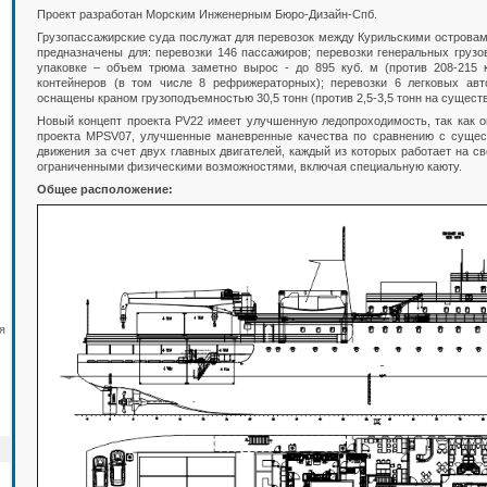
Проект разработан Морским Инженерным Бюро-Дизайн-Спб.
Грузопассажирские суда послужат для перевозок между Курильскими островам
предназначены для: перевозки 146 пассажиров; перевозки генеральных груз
упаковке – объем трюма заметно вырос - до 895 куб. м (против 208-215 
контейнеров (в том числе 8 рефрижераторных); перевозки 6 легковых авт
оснащены краном грузоподъемностью 30,5 тонн (против 2,5-3,5 тонн на сущест
Новый концепт проекта PV22 имеет улучшенную ледопроходимость, так как о
проекта MPSV07, улучшенные маневренные качества по сравнению с суще
движения за счет двух главных двигателей, каждый из которых работает на с
ограниченными физическими возможностями, включая специальную каюту.
Общее расположение:
я