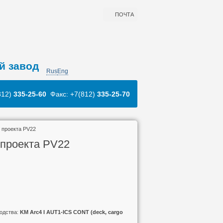
ПОЧТА
й завод
Rus
Eng
812)
335-25-60
Факс: +7(812)
335-25-70
 проекта PV22
 проекта PV22
ходства:
KM Arc4 I AUT1-ICS CONT (deck, cargo