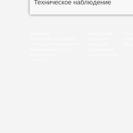
Техническое наблюдение
О КОМПАНИИ
СУДОСТРОЕНИЕ
ЦЕНН
ТЕХНИЧЕСКОЕ НАБЛЮДЕНИЕ
СУДОРЕМОНТ
БУКЛ
ПРОИЗВОДСТВЕННЫЕ МОЩНОСТИ
РЕНОВАЦИЯ
ВИДЕ
УПРАВЛЕНИЕ КАЧЕСТВОМ
МОДЕРНИЗАЦИЯ
ИСТОРИЯ ВЕРФИ
МАШИНОСТРОЕНИЕ
КОНТАКТЫ