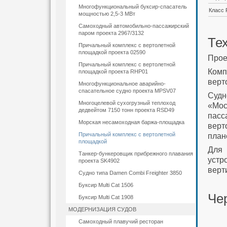
Многофункциональный буксир-спасатель
Класс 
мощностью 2,5-3 МВт
Самоходный автомобильно-пассажирский
паром проекта 2967/3132
Те
Причальный комплекс с вертолетной
площадкой проекта 02590
Прое
Причальный комплекс с вертолетной
Комп
площадкой проекта RHP01
верт
Многофункциональное аварийно-
спасательное судно проекта MPSV07
Судн
Многоцелевой сухогрузный теплоход
«Мос
дедвейтом 7150 тонн проекта RSD49
пасс
Морская несамоходная баржа-площадка
верт
план
Причальный комплекс с вертолетной
площадкой
Для 
Танкер-бункеровщик прибрежного плавания
устр
проекта SK4902
верт
Судно типа Damen Combi Freighter 3850
Буксир Multi Cat 1506
Че
Буксир Multi Cat 1908
МОДЕРНИЗАЦИЯ СУДОВ
Самоходный плавучий ресторан