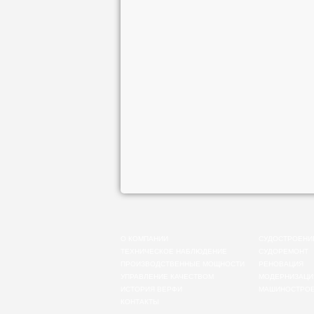
О КОМПАНИИ
СУДОСТРОЕНИ
ТЕХНИЧЕСКОЕ НАБЛЮДЕНИЕ
СУДОРЕМОНТ
ПРОИЗВОДСТВЕННЫЕ МОЩНОСТИ
РЕНОВАЦИЯ
УПРАВЛЕНИЕ КАЧЕСТВОМ
МОДЕРНИЗАЦИ
ИСТОРИЯ ВЕРФИ
МАШИНОСТРО
КОНТАКТЫ