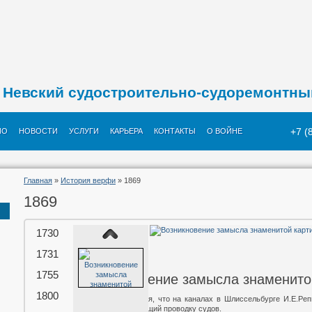
Невский судостроительно-судоремонтны
+7 (
ИО
НОВОСТИ
УСЛУГИ
КАРЬЕРА
КОНТАКТЫ
О ВОЙНЕ
Главная
»
История верфи
» 1869
1869
1730
1731
1869 год
1755
Возникновение замысла знаменито
1800
Существует версия, что на каналах в Шлиссельбурге И.Е.Ре
бурлаков, ускоряющий проводку судов.