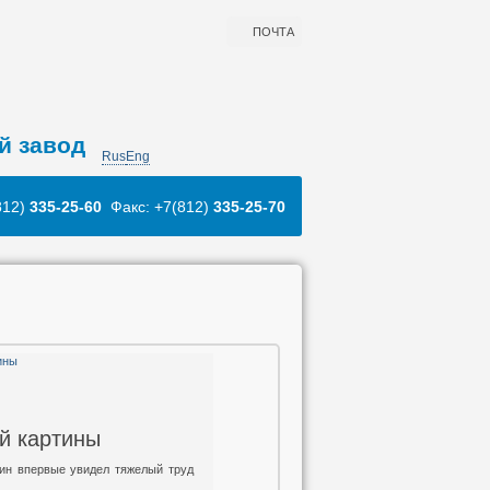
ПОЧТА
й завод
Rus
Eng
812)
335-25-60
Факс: +7(812)
335-25-70
й картины
пин впервые увидел тяжелый труд