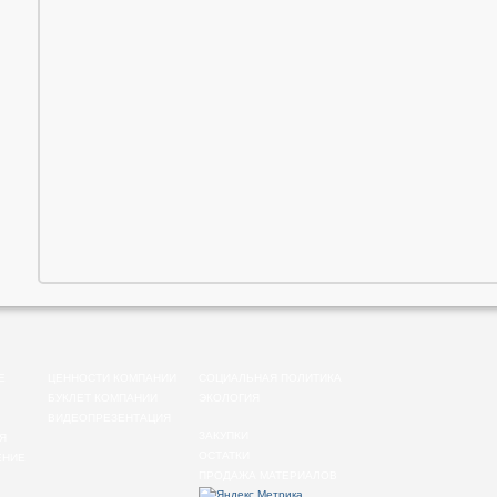
Е
ЦЕННОСТИ КОМПАНИИ
СОЦИАЛЬНАЯ ПОЛИТИКА
БУКЛЕТ КОМПАНИИ
ЭКОЛОГИЯ
ВИДЕОПРЕЗЕНТАЦИЯ
ЗАКУПКИ
Я
ОСТАТКИ
ЕНИЕ
ПРОДАЖА МАТЕРИАЛОВ