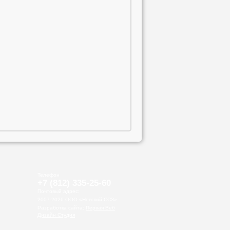
Телефон
+7 (812)
335-25-60
Почтовый адрес:
2007-2026 ООО «Невский ССЗ»
Разработка сайта:
Первая Веб
Дизайн Студия